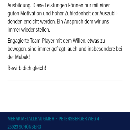
Ausbil­dung. Diese Leis­tungen können nur mit einer
guten Moti­va­tion und hoher Zufrie­den­heit der Auszu­bil­
denden erreicht werden. Ein Anspruch dem wir uns
immer wieder stellen.
Enga­gierte Team-Player mit dem Willen, etwas zu
bewegen, sind immer gefragt, auch und insbe­son­dere bei
der Mebak!
Bewirb dich gleich!
MEBAK METALLBAU GMBH · PETERSBERGER WEG 4 ·
23923 SCHÖNBERG