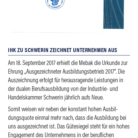
IHK ZU SCHWERIN ZEICHNET UNTERNEHMEN AUS
Am 18. September 2017 erhielt die Mebak die Urkunde zur
Ehrung „Ausge­zeich­neter Ausbil­dungs­be­trieb 2017“. Die
Auszeich­nung erfolgt für heraus­ra­gende Leis­tungen in
der dualen Berufs­aus­bil­dung von der Indus­trie- und
Handels­kammer Schwerin jähr­lich aufs Neue.
Somit weisen wir neben der konstant hohen Ausbil­
dungs­quote einmal mehr nach, dass die Ausbil­dung bei
uns ausge­zeichnet ist. Das Güte­siegel steht für ein hohes
Enga­ge­ment des Unter­neh­mens in der beruf­li­chen