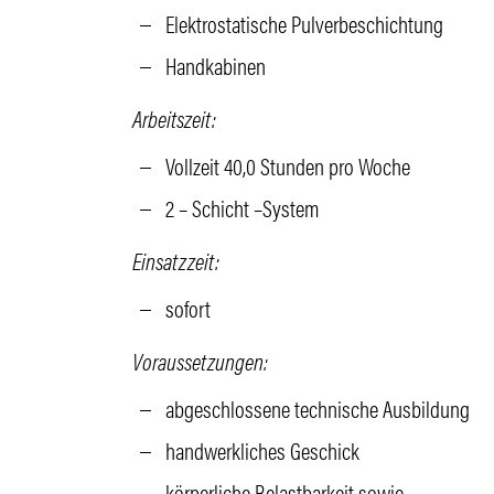
Elek­tro­sta­ti­sche Pulverbeschichtung
Hand­ka­binen
Arbeits­zeit
:
Voll­zeit 40,0 Stunden pro Woche
2 – Schicht –System
Einsatz­zeit
:
sofort
Voraus­set­zungen
:
abge­schlos­sene tech­ni­sche Ausbildung
hand­werk­li­ches Geschick
körper­liche Belast­bar­keit sowie