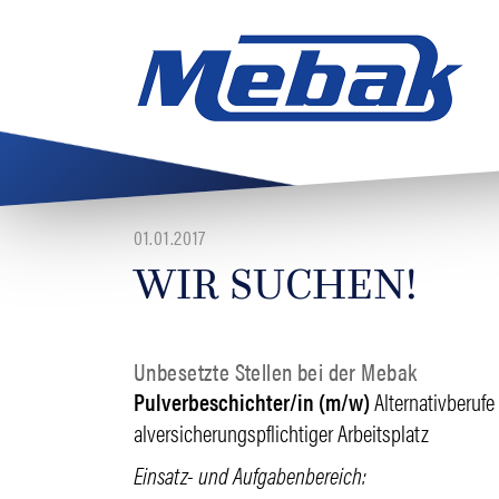
01.01.2017
WIR SUCHEN!
Unbesetzte Stellen bei der Mebak
Pulverbeschichter/in (m/w)
Alter­na­tiv­be­r
al­ver­si­che­rungs­pflich­tiger Arbeitsplatz
Einsatz
- und
Aufga­ben­be­reich
: